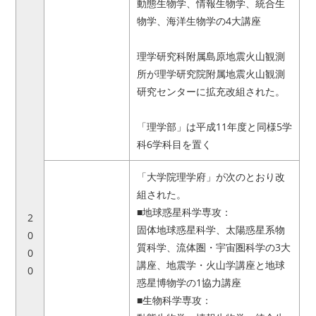
動態生物学、情報生物学、統合生
物学、海洋生物学の4大講座
理学研究科附属島原地震火山観測
所が理学研究院附属地震火山観測
研究センターに拡充改組された。
「理学部」は平成11年度と同様5学
科6学科目を置く
「大学院理学府」が次のとおり改
組された。
■地球惑星科学専攻：
2
固体地球惑星科学、太陽惑星系物
0
質科学、流体圏・宇宙圏科学の3大
0
講座、地震学・火山学講座と地球
0
惑星博物学の1協力講座
■生物科学専攻：