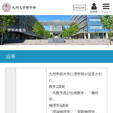
ENGLISH
訪問者
メニュー
受験生
卒業生/一般
在学生
理学部案内
保護者
教職員
学科・専攻
沿革
入試情報
九州帝国大学に理学部が設置され
教育・学生生活
た。
数学2講座
国際交流・留学
「代数学及び位相数学」「幾何
学」
広報
物理学4講座
「理論物理学」「実験物理学」