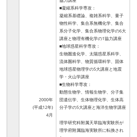
協力講座
■凝縮系科学専攻：
凝縮系基礎論、複雑系科学、量子
物性科学、集合系無機化学、集合
系分子化学、集合系物理化学の6大
講座と物理有機化学の1協力講座
■地球惑星科学専攻：
生物圏進化学、太陽惑星系科学、
流体圏科学、物質循環科学、固体
地球惑星物理学の5大講座と地震
学・火山学講座
■生物科学専攻：
動態生物学、情報生物学、分子集
2000年
団遺伝学、生体物理化学、生体高
(平成12年)
分子学の5大講座と海洋生物学講座
4月
理学研究科附属天草臨海実験所が
理学府附属臨海実験所に転換され