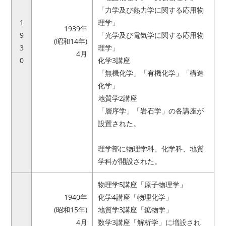
「力学及び熱力学に関する応用物
1
理学」
アクセス
お問い合わせ
1939年
9
「光学及び電気学に関する応用物
(昭和14年)
3
理学」
リンク
サイトマップ
4月
0
化学3講座
「無機化学」「有機化学」「構造
サイトポリシー
寄附のご案内
化学」
地質学2講座
「層序学」「岩石学」の各講座が
設置された。
理学部に物理学科、化学科、地質
学科が開設された。
物理学5講座「原子物理学」
1940年
化学4講座「物理化学」
(昭和15年)
地質学3講座「鉱物学」
4月
数学3講座「解析学」に増設され