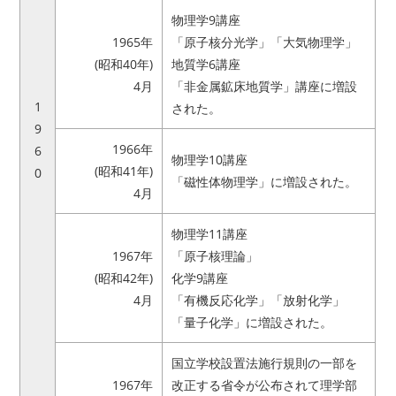
物理学9講座
1965年
「原子核分光学」「大気物理学」
(昭和40年)
地質学6講座
4月
「非金属鉱床地質学」講座に増設
1
された。
9
1966年
6
物理学10講座
(昭和41年)
0
「磁性体物理学」に増設された。
4月
物理学11講座
1967年
「原子核理論」
(昭和42年)
化学9講座
4月
「有機反応化学」「放射化学」
「量子化学」に増設された。
国立学校設置法施行規則の一部を
1967年
改正する省令が公布されて理学部