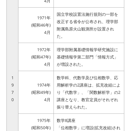
4月
国立学校設置法施行規則の一部を
1971年
改正する省令が公布され、理学部
(昭和46年)
附属島原火山観測所が設置され
4月
た。
1972年
理学部附属基礎情報学研究施設に
(昭和47年)
基礎情報学第二部門「情報方式」
4月
が増設された。
1
数学科、代数学及び位相数学、応
9
1974年
用解析学の2講座は、拡充改組によ
7
(昭和49年)
り「代数学」、「関数解析学」の2
0
4月
講座となり、教官定員がそれぞれ
振り替えられた。
1975年
数学8講座
(昭和50年)
「位相数学」に増設(拡充改組)され