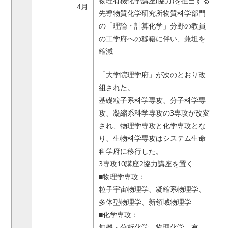
物理有機化学講座(協力)を担当する
4月
先導物質化学研究所物質科学部門
の「理論・計算化学」分野の教員
の工学府への移籍に伴い、兼坦を
縮減
「大学院理学府」が次のとおり改
組された。
基礎粒子系科学専攻、分子科学専
攻、凝縮系科学専攻の3専攻が改変
され、物理学専攻と化学専攻とな
り、生物科学専攻はシステム生命
科学府に移行した。
3専攻10講座2協力講座を置く
■物理学専攻：
粒子宇宙物理学、凝縮系物理学、
多体型物理学、新領域物理学
■化学専攻：
無機・分析化学、物理化学、有