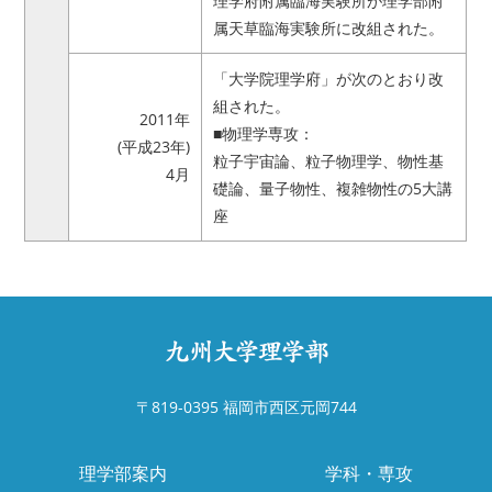
理学府附属臨海実験所が理学部附
属天草臨海実験所に改組された。
「大学院理学府」が次のとおり改
組された。
2011年
■物理学専攻：
(平成23年)
粒子宇宙論、粒子物理学、物性基
4月
礎論、量子物性、複雑物性の5大講
座
〒819-0395 福岡市西区元岡744
理学部案内
学科・専攻