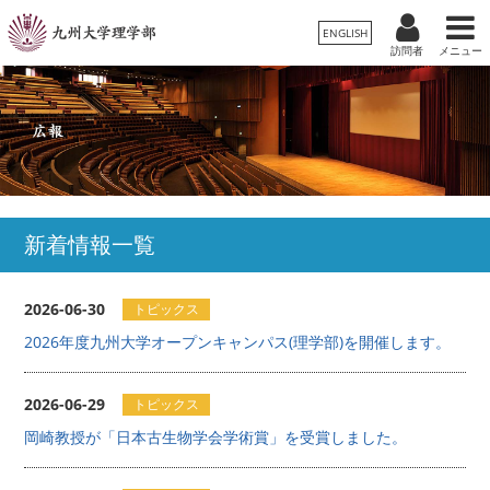
ENGLISH
訪問者
メニュー
受験生
卒業生/一般
在学生
理学部案内
保護者
教職員
学科・専攻
新着情報一覧
入試情報
2026-06-30
トピックス
教育・学生生活
2026年度九州大学オープンキャンパス(理学部)を開催します。
国際交流・留学
2026-06-29
トピックス
岡崎教授が「⽇本古⽣物学会学術賞」を受賞しました。
広報