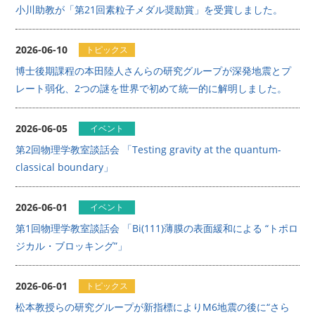
小川助教が「第21回素粒子メダル奨励賞」を受賞しました。
2026-06-10
トピックス
博士後期課程の本田陸人さんらの研究グループが深発地震とプ
レート弱化、2つの謎を世界で初めて統一的に解明しました。
2026-06-05
イベント
第2回物理学教室談話会 「Testing gravity at the quantum-
classical boundary」
2026-06-01
イベント
第1回物理学教室談話会 「Bi(111)薄膜の表面緩和による “トポロ
ジカル・ブロッキング”」
2026-06-01
トピックス
松本教授らの研究グループが新指標によりM6地震の後に“さら