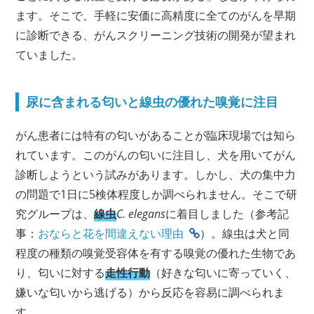
ます。そこで、手軽に安価に高精度に全てのがんを早期
に診断できる、がんスクリーニング技術の開発が望まれ
ていました。
尿に含まれる匂いと線虫の優れた嗅覚に注目
がん患者には特有の匂いがあることが臨床現場では知ら
れています。このがんの匂いに注目し、犬を用いてがん
診断しようという試みがあります。しかし、犬の集中力
の問題で1日に5検体程度しか調べられません。そこで研
究グループは、
線虫
C. elegans
に着目しました（参考記
事：
おならと花を間違えない理由
）。線虫は犬と同
程度の種類の嗅覚受容体を有する嗅覚の優れた生物であ
り、匂いに対する
走性行動
（好きな匂いに寄っていく、
嫌いな匂いから逃げる）から反応を容易に調べられま
す。