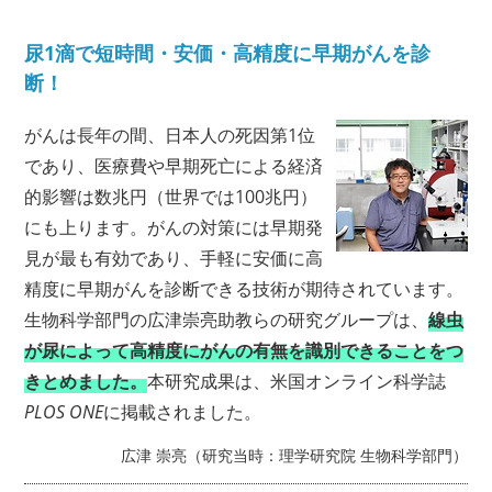
尿1滴で短時間・安価・高精度に早期がんを診
アクセス
お問い合わせ
断！
リンク
サイトマップ
がんは長年の間、日本人の死因第1位
サイトポリシー
寄附のご案内
であり、医療費や早期死亡による経済
的影響は数兆円（世界では100兆円）
にも上ります。がんの対策には早期発
見が最も有効であり、手軽に安価に高
精度に早期がんを診断できる技術が期待されています。
生物科学部門の広津崇亮助教らの研究グループは、
線虫
が尿によって高精度にがんの有無を識別できることをつ
きとめました。
本研究成果は、米国オンライン科学誌
PLOS ONE
に掲載されました。
広津 崇亮（研究当時：理学研究院 生物科学部門）