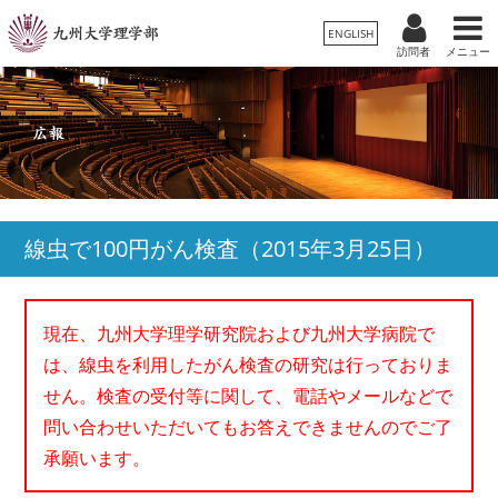
ENGLISH
訪問者
メニュー
受験生
卒業生/一般
在学生
理学部案内
保護者
教職員
学科・専攻
線虫で100円がん検査（
2015年3月25日
）
入試情報
現在、九州大学理学研究院および九州大学病院で
教育・学生生活
は、線虫を利用したがん検査の研究は行っておりま
せん。検査の受付等に関して、電話やメールなどで
国際交流・留学
問い合わせいただいてもお答えできませんのでご了
承願います。
広報