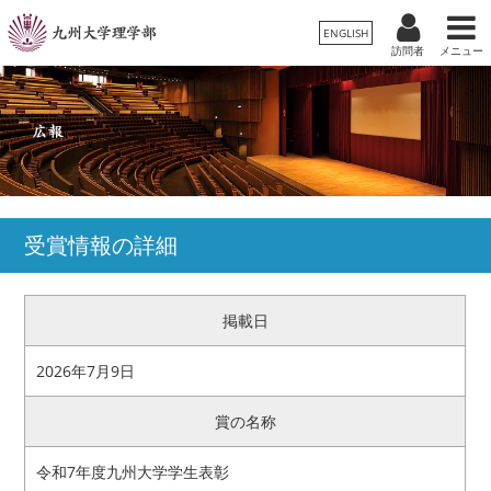
ENGLISH
訪問者
メニュー
受験生の方
卒業生/一般の方
在学生の方
理学部案内
保護者の方
教職員の方
学科・専攻
受賞情報の詳細
入試情報
掲載日
教育・学生生活
2026年7月9日
国際交流・留学
賞の名称
広報
令和7年度九州大学学生表彰