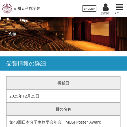
ENGLISH
訪問者
メニュー
受験生の方
卒業生/一般の方
在学生の方
理学部案内
保護者の方
教職員の方
学科・専攻
受賞情報の詳細
入試情報
掲載日
教育・学生生活
2025年12月25日
国際交流・留学
賞の名称
広報
第48回日本分子生物学会年会 MBSJ Poster Award