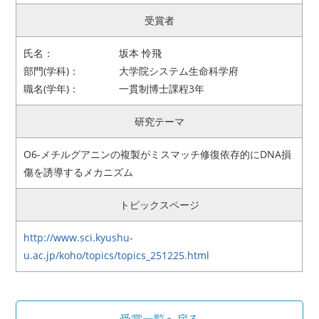
受賞者
アクセス
お問い合わせ
氏名：
坂本 怜飛
リンク
サイトマップ
部門(学科)：
大学院システム生命科学府
職名(学年)：
一貫制博士課程3年
サイトポリシー
寄付のご案内
研究テーマ
O6-メチルグアニンの複製がミスマッチ修復依存的にDNA損
傷を誘導するメカニズム
トピックスページ
http://www.sci.kyushu-
u.ac.jp/koho/topics/topics_251225.html