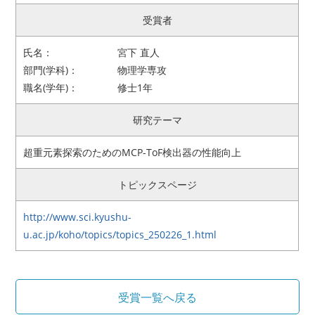
受賞者
アクセス
お問い合わせ
氏名：
宮下 直人
リンク
サイトマップ
部門(学科)：
物理学専攻
職名(学年)：
修士1年
サイトポリシー
寄付のご案内
研究テーマ
超重元素探索のためのMCP-ToF検出器の性能向上
トピックスページ
http://www.sci.kyushu-
u.ac.jp/koho/topics/topics_250226_1.html