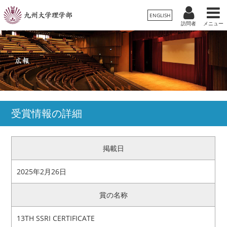
ENGLISH
訪問者
メニュー
受験生の方
卒業生/一般の方
在学生の方
理学部案内
保護者の方
教職員の方
学科・専攻
受賞情報の詳細
入試情報
掲載日
教育・学生生活
2025年2月26日
国際交流・留学
賞の名称
広報
13TH SSRI CERTIFICATE