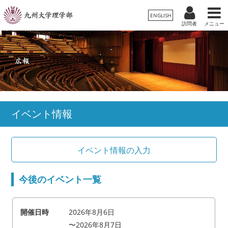
ENGLISH
訪問者
メニュー
受験生の方
卒業生/一般の方
在学生の方
理学部案内
保護者の方
教職員の方
学科・専攻
イベント情報
入試情報
教育・学生生活
今後のイベント一覧
国際交流・留学
広報
2026年8月6日
〜2026年8月7日