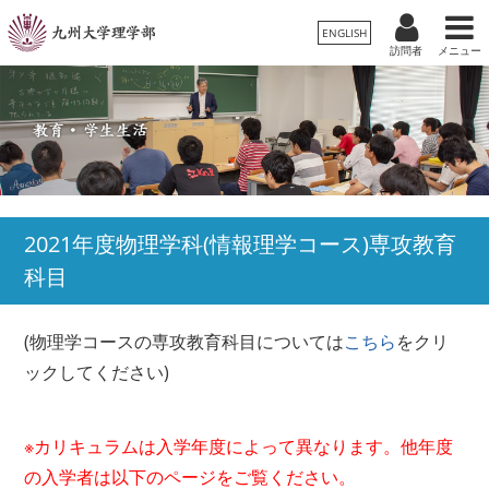
ENGLISH
訪問者
メニュー
受験生
卒業生/一般
在学生
理学部案内
保護者
教職員
学科・専攻
2021年度物理学科(情報理学コース)専攻教育
科目
入試情報
教育・学生生活
(物理学コースの専攻教育科目については
こちら
をクリ
ックしてください)
国際交流・留学
※カリキュラムは入学年度によって異なります。他年度
広報
の入学者は以下のページをご覧ください。