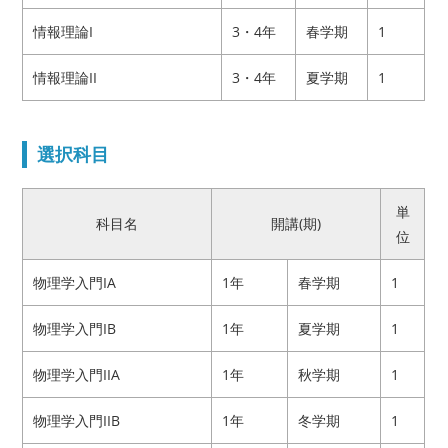
情報理論I
3・4年
春学期
1
情報理論II
3・4年
夏学期
1
選択科目
単
科目名
開講(期)
位
物理学入門IA
1年
春学期
1
物理学入門IB
1年
夏学期
1
物理学入門IIA
1年
秋学期
1
物理学入門IIB
1年
冬学期
1