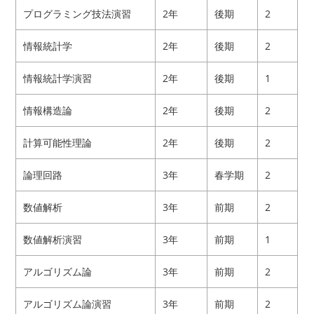
プログラミング技法演習
2年
後期
2
情報統計学
2年
後期
2
情報統計学演習
2年
後期
1
情報構造論
2年
後期
2
計算可能性理論
2年
後期
2
論理回路
3年
春学期
2
数値解析
3年
前期
2
数値解析演習
3年
前期
1
アルゴリズム論
3年
前期
2
アルゴリズム論演習
3年
前期
2