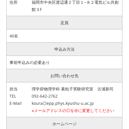
住所
福岡市中央区渡辺通２丁目１−８２電気ビル共創
館３F
定員
40名
申込み方法
事前申込みの必要あり
お問い合わせ先
担当
理学府物理学科 素粒子実験研究室 古浦新司
TEL
092-642-2762
E-Mail
koura◎epp.phys.kyushu-u.ac.jp
※メールアドレスの◎を@に変更してください
ホームページ