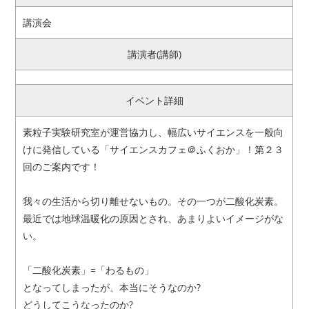
講演会
アクセス
お問い合わせ
講演者(講師)
リンク
サイトマップ
イベント詳細
サイトポリシー
寄付のご案内
素粒子実験研究室が運営協力し、幅広いサイエンスを一般向
けに発信している「サイエンスカフェ＠ふくおか」！第２３
回のご案内です！
我々の生活から切り離せないもの。その一つが二酸化炭素。
最近では地球温暖化の原因とされ、あまりよいイメージがな
い。
「二酸化炭素」=「わるもの」
となってしまったが、本当にそうなのか?
どうしてこうなったのか?