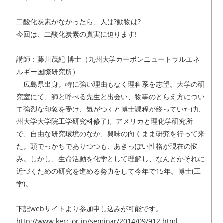
二酸化炭素がなかったら、人は?動物は?
今回は、二酸化炭素の真実に迫ります!
講師：藤川茂紀 博士（九州大学カーボンニュートラルエネ
ルギー国際研究所）
広島県出身。特に強い理由もなく理科系を志望。大学の研
究室にて、師と呼べる先生と出会い、物事のとらえ方につい
て強烈な印象を受け、気がつくと博士課程が終っていた(九
州大学大学院工学研究科修了)。アメリカと理化学研究所
で、自由な研究環境のなか、興味の向くまま研究を行って来
た。頭でっかちでありつつも、あきっぽい性格が現在の悩
み。しかし、生命活動を化学として理解し、なんとかそれに
近づくための研究を進める努力をして今年で15年。博士(工
学)。
下記webサイトより参加申し込みが可能です。
http://www.kerc.or.jp/seminar/2014/09/912.html