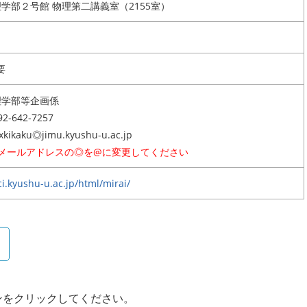
理学部２号館 物理第二講義室（2155室）
要
理学部等企画係
92-642-7257
ixkikaku◎jimu.kyushu-u.ac.jp
※メールアドレスの◎を@に変更してください
i.kyushu-u.ac.jp/html/mirai/
ンをクリックしてください。