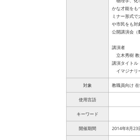
物理学、化学
かな才能をも
ミナー形式で
や市民をも対
公開講演会（
講演者
立木秀樹 教
講演タイトル
イマジナリー
対象
教職員向け 在
使用言語
キーワード
開催期間
2014年8月23日 