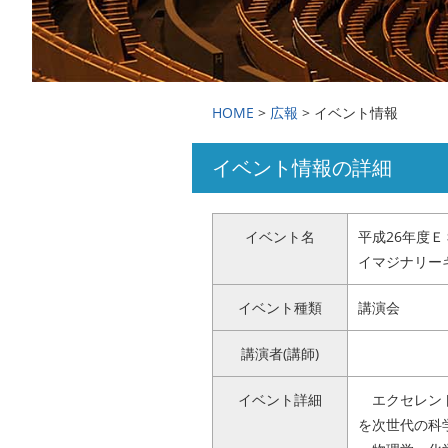
国際交流・留学
広報
HOME
>
広報
> イベント情報
イベント情報の詳細
アクセス
お問い合わせ
イベント名
平成26年度
イマジナリー
イベント種類
講演会
講演者(講師)
イベント詳細
エクセレント
を次世代の科