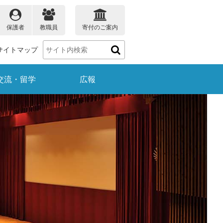
保護者
教職員
寄付のご案内
サイトマップ
交流・留学
広報
保護者の方
教職員の方
ータ
大学院教育プログラム
理学部のデータ
受賞情報
就職
生物学科
理学ナビ