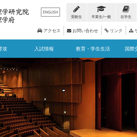
ENGLISH
受験生
卒業生/一般
在学生
アクセス
お問い合わせ
リンク
専攻
入試情報
教育・学生生活
国際
在学生の方
人留学生向け情報
化学科
各種証明書・届出書類
トピックス
編入学
概要
地球惑星科学科
教職員向け情報
経済支援・奨学金情報
教員リスト
大学院入試
広報誌
国際交流デ
数学科
科目等履修生・聴講生
附属・関連施設
研究教育支援
イベント情報
3ポリシー
公募情報