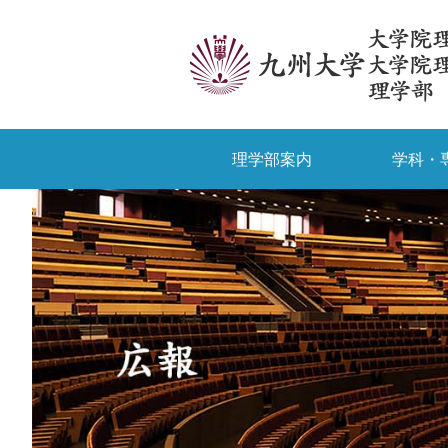
理学部案内
学科・
受験生の方
卒業生/一般の方
理学部案内
九大生向け情報
物理学科
授業・時間割
学部入試
外国
学科・専攻
入試情報
教育・学生生活
九大理学部ニュース
研究院長あいさつ
国際理学コース
合格発表
相談窓口