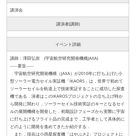
講演会
アクセス
お問い合わせ
講演者(講師)
リンク
サイトマップ
イベント詳細
サイトポリシー
寄付のご案内
講師：澤田弘崇 (宇宙航空研究開発機構JAXA)
-----要旨-----
宇宙航空研究開発機構（JAXA）が2010年に打ち上げた小
型ソーラー電力セイル実証機「IKAORS」は，世界で初めて
ソーラーセイルを軌道上で技術実証することに成功した探査
機である．演者はこのIKAROSプロジェクトの立ち上げ時か
ら開発に関わり，ソーラーセイル技術実証のキーとなるセイ
ルの展開機構を開発した．初期設計フェーズから実際に宇宙
に打ち上げるフライト品の完成まで，工学者として具体的に
どのように開発を進めてきたか紹介する．
また，現在は小惑星探査機「はやぶさ2」プロジェクトに