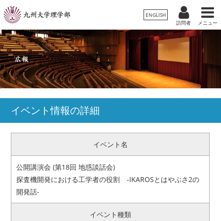
ENGLISH
訪問者
メニュー
受験生の方
卒業生/一般の方
在学生の方
理学部案内
保護者の方
教職員の方
学科・専攻
イベント情報の詳細
入試情報
イベント名
教育・学生生活
公開講演会 (第18回 地惑談話会)
国際交流・留学
探査機開発における工学者の役割 -IKAROSとはやぶさ2の
開発話-
広報
イベント種類