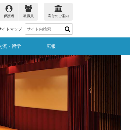
保護者
教職員
寄付のご案内
サイトマップ
交流・留学
広報
保護者の方
教職員の方
ータ
大学院教育プログラム
理学部のデータ
受賞情報
就職
生物学科
理学ナビ