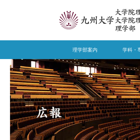
理学部案内
学科・
受験生の方
卒業生/一般の方
理学部案内
九大生向け情報
物理学科
授業・時間割
学部入試
外国
学科・専攻
入試情報
教育・学生生活
九大理学部ニュース
研究院長あいさつ
国際理学コース
合格発表
相談窓口