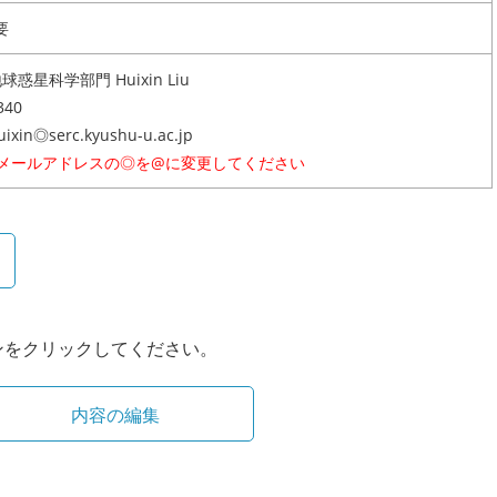
要
球惑星科学部門 Huixin Liu
340
uixin◎serc.kyushu-u.ac.jp
※メールアドレスの◎を@に変更してください
ンをクリックしてください。