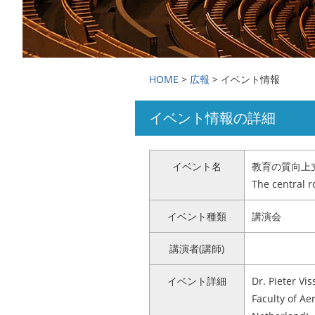
国際交流・留学
広報
HOME
>
広報
> イベント情報
イベント情報の詳細
アクセス
お問い合わせ
イベント名
教育の質向上
The central r
イベント種類
講演会
講演者(講師)
イベント詳細
Dr. Pieter Vi
Faculty of Ae