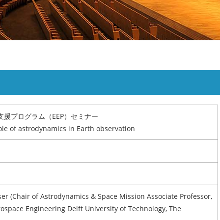
・研究生
リンク
サイトマップ
支援プログラム（EEP）セミナー
ole of astrodynamics in Earth observation
sser (Chair of Astrodynamics & Space Mission Associate Professor,
rospace Engineering Delft University of Technology, The