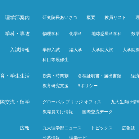
理学部案内
研究院長あいさつ
概要
教員リスト
学科・専攻
物理学科
化学科
地球惑星科学科
数
入試情報
学部入試
編入学
大学院入試
大学院
科目等履修生
育・学生生活
授業・時間割
各種証明書・届出書類
経
教育研究支援
3ポリシー
際交流・留学
グローバル ブリッジ オフィス
九大生向け情
教職員向け情報
国際交流データ
広報
九大理学部ニュース
トピックス
広報誌
公募情報
理学ナビ