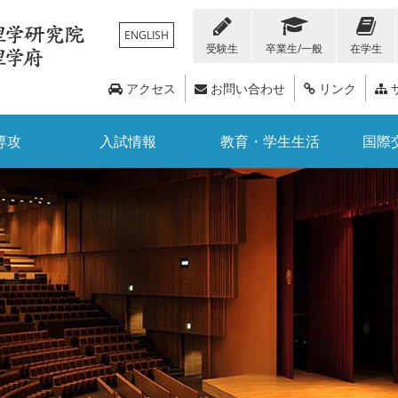
ENGLISH
受験生
卒業生/一般
在学生
アクセス
お問い合わせ
リンク
専攻
入試情報
教育・学生生活
国際
在学生の方
人留学生向け情報
化学科
各種証明書・届出書類
トピックス
編入学
概要
地球惑星科学科
教職員向け情報
経済支援・奨学金情報
教員リスト
大学院入試
広報誌
国際交流デ
数学科
科目等履修生・聴講生
附属・関連施設
研究教育支援
イベント情報
3ポリシー
公募情報