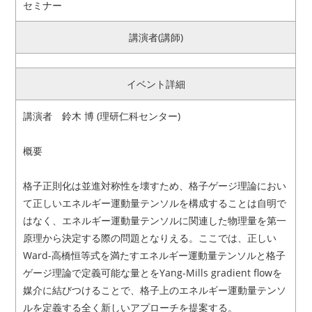
セミナー
アクセス
お問い合わせ
講演者(講師)
リンク
サイトマップ
イベント詳細
サイトポリシー
寄付のご案内
講演者 鈴木 博 (理研仁科センター)
概要
格子正則化は並進対称性を壊すため、格子ゲージ理論におい
て正しいエネルギー運動量テンソルを構成することは自明で
はなく、エネルギー運動量テンソルに関連した物理量を第一
原理から決定する際の問題となりえる。ここでは、正しい
Ward-高橋恒等式を満たすエネルギー運動量テンソルと格子
ゲージ理論で定義可能な量とをYang-Mills gradient flowを
媒介に結びつけることで、格子上のエネルギー運動量テンソ
ルを定義する全く新しいアプローチを提案する。