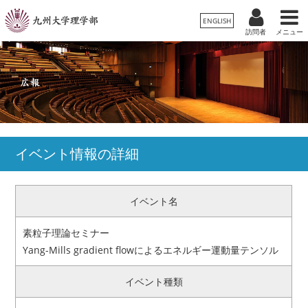
ENGLISH
訪問者
メニュー
受験生の方
卒業生/一般の方
在学生の方
理学部案内
保護者の方
教職員の方
学科・専攻
イベント情報の詳細
入試情報
イベント名
教育・学生生活
素粒子理論セミナー
国際交流・留学
Yang-Mills gradient flowによるエネルギー運動量テンソル
イベント種類
広報