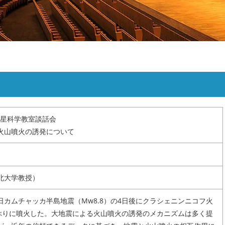
・研究生
リンク
サイトマップ
惑星科学教室談話会
火山噴火の誘発について
北大学教授）
30日カムチャッカ半島地震（Mw8.8）の4日後にクラシェニンニコフ火
年ぶりに噴火した。大地震による火山噴火の誘発のメカニズムは多く提