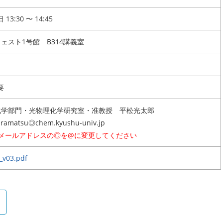
13:30 〜 14:45
ウェスト1号館 B314講義室
要
化学部門・光物理化学研究室・准教授 平松光太郎
iramatsu◎chem.kyushu-univ.jp
※メールアドレスの◎を@に変更してください
_v03.pdf