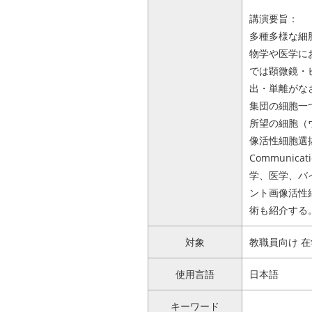
講演要旨：
多種多様な細
物学や医学に
では顕微鏡・
出・単離がな
集団の細胞一
所望の細胞（
像活性細胞選抜法」（Ni
Communicat
学、医学、バ
ント画像活性
術も紹介する
対象
教職員向け 
使用言語
日本語
キーワード