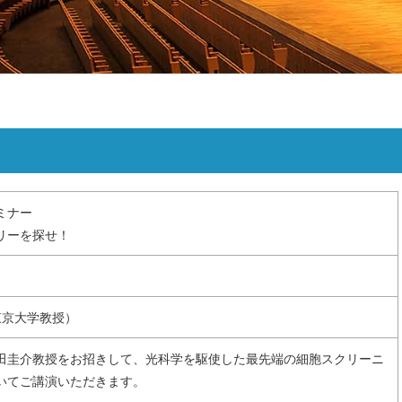
・研究生
リンク
サイトマップ
ミナー
リーを探せ！
東京大学教授）
田圭介教授をお招きして、光科学を駆使した最先端の細胞スクリーニ
いてご講演いただきます。