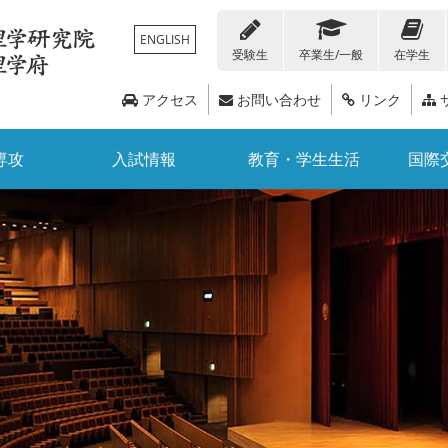
ENGLISH
受験生
卒業生/一般
在学生
アクセス
お問い合わせ
リンク
専攻
入試情報
教育・学生生活
国際
在学生の方
人留学生向け情報
化学科
各種証明書・届出書類
トピックス
編入学
概要
地球惑星科学科
教職員向け情報
経済支援・奨学金情報
教員リスト
大学院入試
広報誌
国際交流デ
数学科
科目等履修生・聴講生
附属・関連施設
研究教育支援
イベント情報
3ポリシー
公募情報