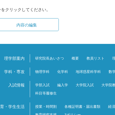
ンをクリックしてください。
理学部案内
研究院長あいさつ
概要
教員リスト
学科・専攻
物理学科
化学科
地球惑星科学科
数
入試情報
学部入試
編入学
大学院入試
大学院
科目等履修生
育・学生生活
授業・時間割
各種証明書・届出書類
経
教育研究支援
3ポリシー