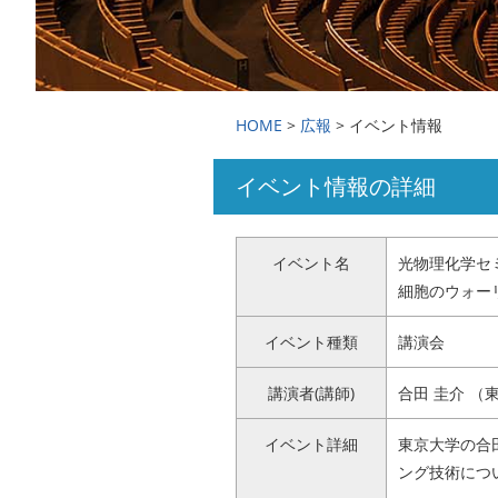
国際交流・留学
広報
HOME
>
広報
> イベント情報
イベント情報の詳細
アクセス
お問い合わせ
イベント名
光物理化学セ
細胞のウォー
イベント種類
講演会
講演者(講師)
合田 圭介 （
イベント詳細
東京大学の合
ング技術につ