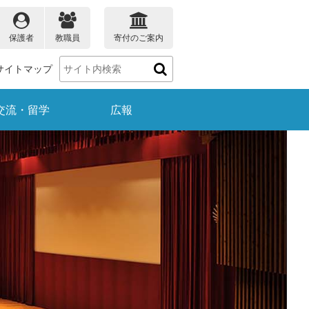
保護者
教職員
寄付のご案内
サイトマップ
交流・留学
広報
保護者の方
教職員の方
ータ
大学院教育プログラム
理学部のデータ
受賞情報
就職
生物学科
理学ナビ