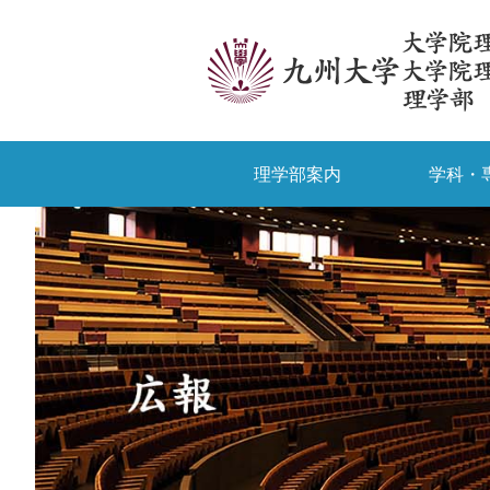
理学部案内
学科・
受験生の方
卒業生/一般の方
理学部案内
九大生向け情報
物理学科
授業・時間割
学部入試
外国
学科・専攻
入試情報
教育・学生生活
九大理学部ニュース
研究院長あいさつ
国際理学コース
合格発表
相談窓口