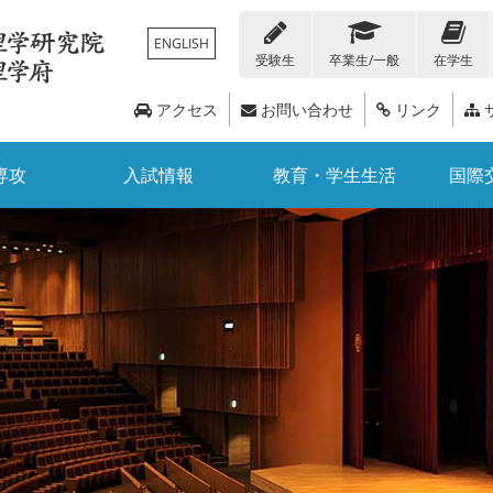
ENGLISH
受験生
卒業生/一般
在学生
アクセス
お問い合わせ
リンク
専攻
入試情報
教育・学生生活
国際
在学生の方
人留学生向け情報
化学科
各種証明書・届出書類
トピックス
編入学
概要
地球惑星科学科
教職員向け情報
経済支援・奨学金情報
教員リスト
大学院入試
広報誌
国際交流デ
数学科
科目等履修生・聴講生
附属・関連施設
研究教育支援
イベント情報
3ポリシー
公募情報