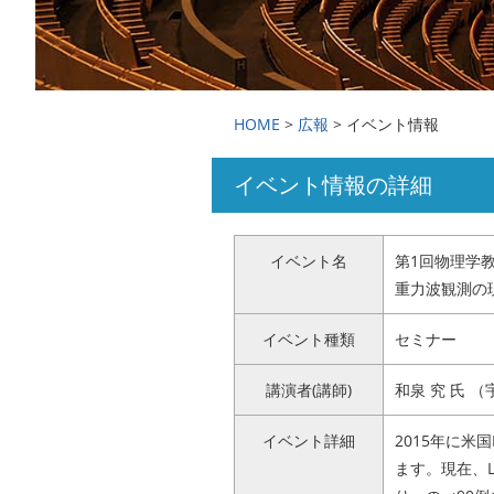
国際交流・留学
広報
HOME
>
広報
> イベント情報
イベント情報の詳細
アクセス
お問い合わせ
イベント名
第1回物理学
重力波観測の
イベント種類
セミナー
講演者(講師)
和泉 究 氏 
イベント詳細
2015年に米
ます。現在、