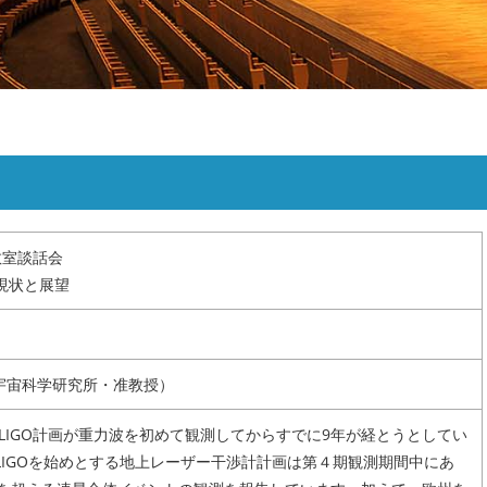
・研究生
リンク
サイトマップ
教室談話会
現状と展望
（宇宙科学研究所・准教授）
国LIGO計画が重力波を初めて観測してからすでに9年が経とうとしてい
LIGOを始めとする地上レーザー干渉計計画は第４期観測期間中にあ