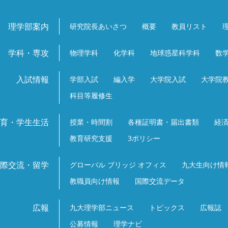
理学部案内
研究院長あいさつ
概要
教員リスト
学科・専攻
物理学科
化学科
地球惑星科学科
数
入試情報
学部入試
編入学
大学院入試
大学院
科目等履修生
育・学生生活
授業・時間割
各種証明書・届出書類
経
教育研究支援
3ポリシー
際交流・留学
グローバル ブリッジ オフィス
九大生向け情
教職員向け情報
国際交流データ
広報
九大理学部ニュース
トピックス
広報誌
公募情報
理学ナビ