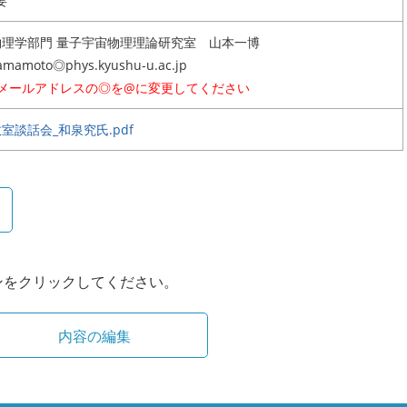
要
物理学部門 量子宇宙物理理論研究室 山本一博
amamoto◎phys.kyushu-u.ac.jp
※メールアドレスの◎を@に変更してください
室談話会_和泉究氏.pdf
ンをクリックしてください。