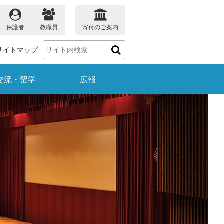
保護者
教職員
寄付のご案内
サイトマップ
交流・留学
広報
保護者の方
教職員の方
ータ
大学院教育プログラム
理学部のデータ
受賞情報
就職
生物学科
理学ナビ