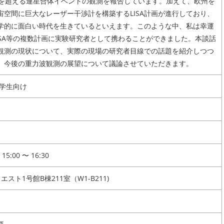
例を超える連星合体イベントの観測を報告しています。加えて、欧州を
宙空間に巨大なレーザー干渉計を構築するLISA計画が進行しており、
学的に面白い時代を生きているといえます。このような中、私は幸運
LISA等の複数計画に実験研究者として携わることができました。本談話
観測の現状について、実際の現場の研究者目線での話題を紹介しつつ
、今後の重力波観測の展望について議論させていただきます。
在学生向け
5:00 〜 16:30
エスト1号館B棟211室（W1-B211)