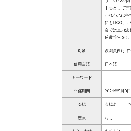
り、のべ90
中心として宇
われわれは科
にもLIGO、
会では重力波
俯瞰報告をし
対象
教職員向け 
使用言語
日本語
キーワード
開催期間
2024年5月9日 1
会場
会場名
ウ
定員
なし