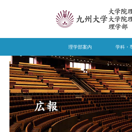
理学部案内
学科・
受験生の方
卒業生/一般の方
理学部案内
九大生向け情報
物理学科
授業・時間割
学部入試
外国
学科・専攻
入試情報
教育・学生生活
九大理学部ニュース
研究院長あいさつ
国際理学コース
合格発表
相談窓口