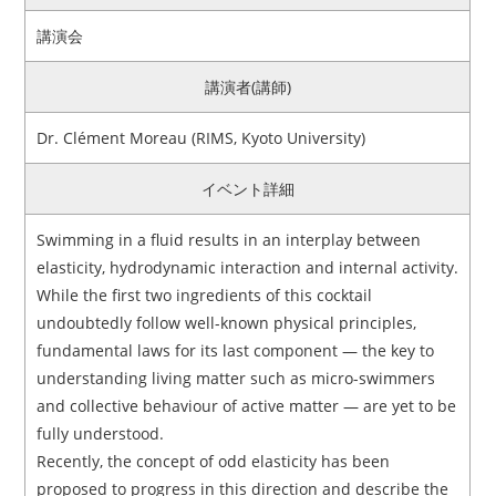
講演会
アクセス
お問い合わせ
講演者(講師)
リンク
サイトマップ
Dr. Clément Moreau (RIMS, Kyoto University)
サイトポリシー
寄付のご案内
イベント詳細
Swimming in a fluid results in an interplay between
elasticity, hydrodynamic interaction and internal activity.
While the first two ingredients of this cocktail
undoubtedly follow well-known physical principles,
fundamental laws for its last component — the key to
understanding living matter such as micro-swimmers
and collective behaviour of active matter — are yet to be
fully understood.
Recently, the concept of odd elasticity has been
proposed to progress in this direction and describe the