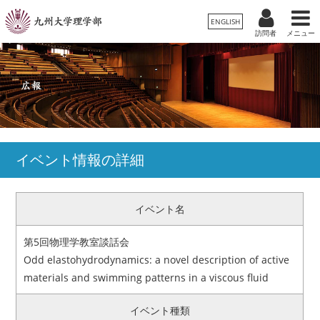
ENGLISH
訪問者
メニュー
受験生の方
卒業生/一般の方
在学生の方
理学部案内
保護者の方
教職員の方
学科・専攻
イベント情報の詳細
入試情報
イベント名
教育・学生生活
第5回物理学教室談話会
国際交流・留学
Odd elastohydrodynamics: a novel description of active
materials and swimming patterns in a viscous fluid
広報
イベント種類