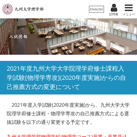
ENGLISH
訪問者
メニュー
受験生
卒業生/一般
在学生
理学部案内
保護者
教職員
学科・専攻
2021年度九州大学大学院理学府修士課程入
学試験[物理学専攻](2020年度実施)からの自
入試情報
己推薦方式の変更について
教育・学生生活
2021年度入学試験(2020年度実施)から、九州大学大学
国際交流・留学
院理学府修士課程・物理学専攻の自己推薦方式による選
抜試験を以下の通り変更する予定です。
広報
九州大学理学部物理学科(物理学コース)卒業・卒業見込