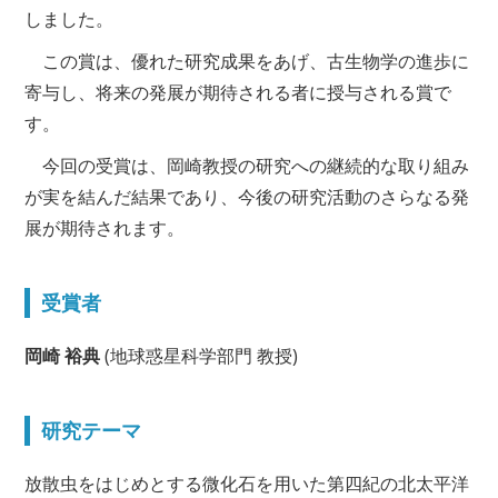
しました。
アクセス
お問い合わせ
この賞は、優れた研究成果をあげ、古生物学の進歩に
寄与し、将来の発展が期待される者に授与される賞で
リンク
サイトマップ
す。
今回の受賞は、岡崎教授の研究への継続的な取り組み
サイトポリシー
寄附のご案内
が実を結んだ結果であり、今後の研究活動のさらなる発
展が期待されます。
受賞者
岡崎 裕典
(地球惑星科学部門 教授)
研究テーマ
放散虫をはじめとする微化石を用いた第四紀の北太平洋