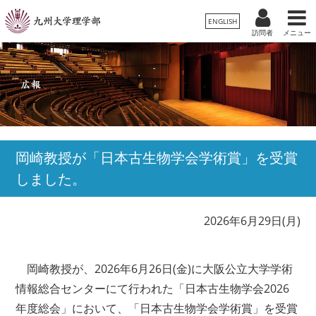
ENGLISH
訪問者
メニュー
受験生
卒業生/一般
在学生
理学部案内
保護者
教職員
学科・専攻
岡崎教授が「⽇本古⽣物学会学術賞」を受賞
しました。
入試情報
教育・学生生活
2026年6月29日(月)
国際交流・留学
岡崎教授が、2026年6月26日(金)に⼤阪公⽴⼤学学術
情報総合センターにて行われた「日本古生物学会2026
広報
年度総会」において、「日本古生物学会学術賞」を受賞