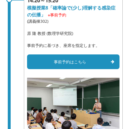
14:20～15:20
模擬授業8「確率論で(少し)理解する感染症
の伝播」
※事前予約
(講義棟302)
原 隆 教授 (数理学研究院)
事前予約に基づき、座席を指定します。
事前予約はこちら