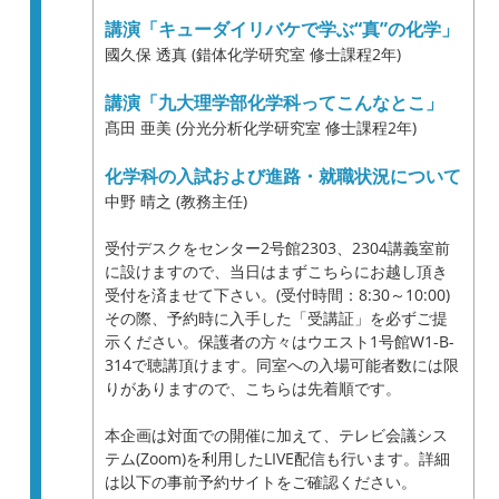
講演「キューダイリバケで学ぶ“真”の化学」
國久保 透真 (錯体化学研究室 修士課程2年)
講演「九大理学部化学科ってこんなとこ」
髙田 亜美 (分光分析化学研究室 修士課程2年)
化学科の入試および進路・就職状況について
中野 晴之 (教務主任)
受付デスクをセンター2号館2303、2304講義室前
に設けますので、当日はまずこちらにお越し頂き
受付を済ませて下さい。(受付時間：8:30～10:00)
その際、予約時に入手した「受講証」を必ずご提
示ください。保護者の方々はウエスト1号館W1-B-
314で聴講頂けます。同室への入場可能者数には限
りがありますので、こちらは先着順です。
本企画は対面での開催に加えて、テレビ会議シス
テム(Zoom)を利用したLIVE配信も行います。詳細
は以下の事前予約サイトをご確認ください。