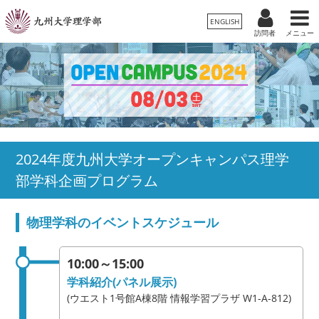
ENGLISH
訪問者
メニュー
受験生
卒業生/一般
在学生
理学部案内
保護者
教職員
学科・専攻
2024年度九州大学オープンキャンパス理学
部学科企画プログラム
入試情報
物理学科のイベントスケジュール
教育・学生生活
国際交流・留学
10:00～15:00
学科紹介(パネル展示)
広報
(ウエスト1号館A棟8階 情報学習プラザ W1-A-812)