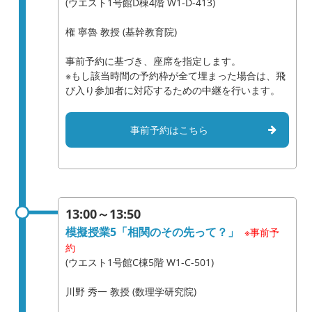
(ウエスト1号館D棟4階 W1-D-413)
権 寧魯 教授 (基幹教育院)
事前予約に基づき、座席を指定します。
※もし該当時間の予約枠が全て埋まった場合は、飛
び入り参加者に対応するための中継を行います。
事前予約はこちら
13:00～13:50
模擬授業5「相関のその先って？」
※事前予
約
(ウエスト1号館C棟5階 W1-C-501)
川野 秀一 教授 (数理学研究院)