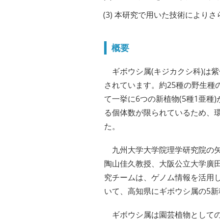
本研究で用いた技術によりさ
概要
ギボウシ属(キジカクシ科)は
されています。約25種の野生種
て一挙に6つの新植物(5種1亜種
る個体数が限られているため、
た。
九州大学大学院理学研究院の矢
陶山佳久教授、大阪公立大学廣
究チームは、ゲノム情報を活用
いて、高知県にギボウシ属の5新
ギボウシ属は園芸植物としての