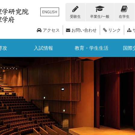
ENGLISH
受験生
卒業生/一般
在学生
アクセス
お問い合わせ
リンク
専攻
入試情報
教育・学生生活
国際
在学生
人留学生向け情報
化学科
各種証明書・届出書類
トピックス
編入学
概要
地球惑星科学科
教職員向け情報
経済支援・奨学金情報
教員リスト
大学院入試
広報誌
国際交流デ
数学科
科目等履修生・聴講生
附属・関連施設
教育研究支援
イベント情報
3ポリシー
公募情報