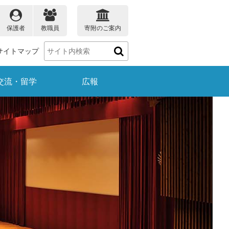
保護者
教職員
寄附のご案内
サイトマップ
交流・留学
広報
保護者
教職員
ータ
大学院教育プログラム
理学部のデータ
受賞情報
就職
生物学科
理学ナビ