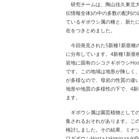
研究チームは、陶山佳久東北大学
伝情報全体)の中の多数の配列
ているギボウシ属の種と、新たに
在をつきとめました。
今回発見された5新種1新亜種の
に分布しています。4新種1新亜
岩地に固有のシコクギボウシHosta s
です。この地域は地形が険しく
が多様なので、母岩の性質の違
地形や地質の多様性の下で、4新
ます。
ギボウシ属は園芸植物としての
集されるおそれがあります。こ
検討しました。その結果、ミナヅキギボウシH
ワギボウシHosta takiminazukiflora 