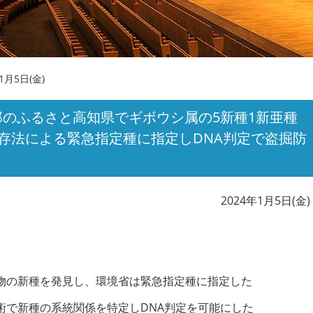
・研究生
1月5日(金)
のふるさと高知県でギボウシ属の5新種1新亜種
リンク
サイトマップ
保存法による緊急指定種に指定しDNA判定で盗掘防
2024年1月5日(金)
物の新種を発見し、環境省は緊急指定種に指定した
術で新種の系統関係を特定しDNA判定を可能にした