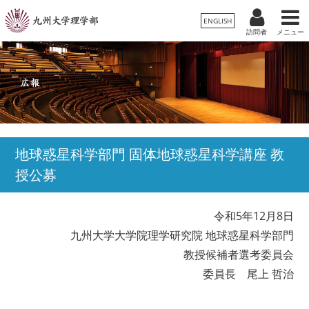
ENGLISH
訪問者
メニュー
受験生
卒業生/一般
在学生
理学部案内
保護者
教職員
学科・専攻
地球惑星科学部門 固体地球惑星科学講座 教
授公募
入試情報
教育・学生生活
令和5年12月8日
九州大学大学院理学研究院 地球惑星科学部門
国際交流・留学
教授候補者選考委員会
委員長 尾上 哲治
広報