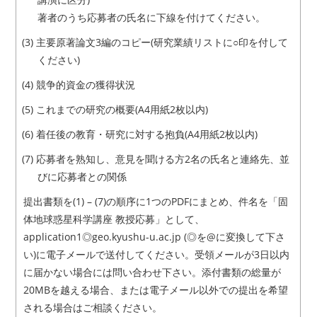
著者のうち応募者の氏名に下線を付けてください。
主要原著論文3編のコピー(研究業績リストに○印を付して
ください)
競争的資金の獲得状況
これまでの研究の概要(A4用紙2枚以内)
着任後の教育・研究に対する抱負(A4用紙2枚以内)
応募者を熟知し、意見を聞ける方2名の氏名と連絡先、並
びに応募者との関係
提出書類を(1) – (7)の順序に1つのPDFにまとめ、件名を「固
体地球惑星科学講座 教授応募」として、
application1◎geo.kyushu-u.ac.jp (◎を@に変換して下さ
い)に電子メールで送付してください。受領メールが3日以内
に届かない場合には問い合わせ下さい。添付書類の総量が
20MBを越える場合、または電子メール以外での提出を希望
される場合はご相談ください。