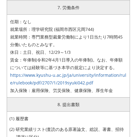
7. 労働条件
任期：なし
就業場所：理学研究院 (福岡市西区元岡744)
就業時間：専門業務型裁量労働制により1日当たり7時間45
分働いたものとみなす。
休日：土日、祝日、12/29～1/3
賃金：年俸制(令和2年4月1日導入の年俸制)。なお、年俸額
については経験等に基づき本学の規定により決定する。
https://www.kyushu-u.ac.jp/ja/university/information/rul
e/rulebook/pdf/2707/1/2019syuki042.pdf
加入保険：雇用保険、労災保険、健康保険、厚生年金
8. 提出書類
履歴書
研究業績リスト(査読のある原著論文、総説、著書、招待
講演に区分)