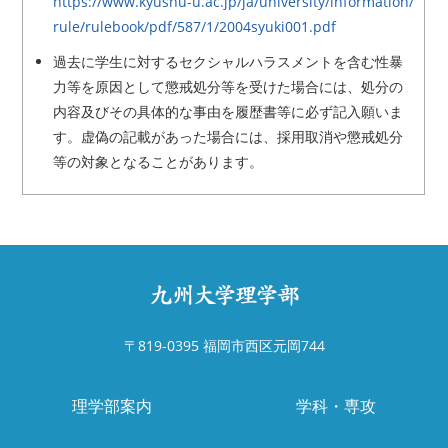
https://www.kyushu-u.ac.jp/ja/university/information/
rule/rulebook/pdf/587/1/2004syuki001.pdf
過去に学生に対するセクシャルハラスメントを含む性暴
力等を原因として懲戒処分等を受けた場合には、処分の
内容及びその具体的な事由を履歴書等に必ず記入願いま
す。虚偽の記載があった場合には、採用取消や懲戒処分
等の対象となることがあります。
〒819-0395 福岡市西区元岡744
理学部案内
学科・専攻